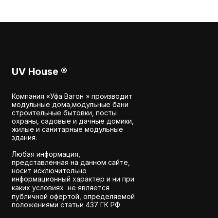
семьи и для
санузел. Удачная
комфортного номера в
геометрия позволяе
глэмпинге.
установить дом даж
узком или вытянуто
участке, где
стандартный квадра
просто не встанет.
UV House
®
Компания «Уфа Вагон » производит
модульные дома,модульные бани
строительные бытовки, посты
охраны, садовые и дачные домики,
жилые и санитарные модульные
здания.
Любая информация,
представленная на данном сайте,
носит исключительно
информационный характер и ни при
каких условиях не является
публичной офертой, определяемой
положениями статьи 437 ГК РФ