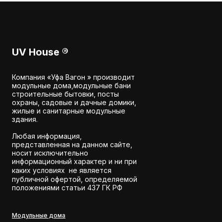
установить дом даже на
санузел, в другом —
узком или вытянутом
просторная гостиная
участке, где
кухней.
стандартный квадрат
просто не встанет.
UV House
®
Компания «Уфа Вагон » производит
модульные дома,модульные бани
строительные бытовки, посты
охраны, садовые и дачные домики,
жилые и санитарные модульные
здания.
Любая информация,
представленная на данном сайте,
носит исключительно
информационный характер и ни при
каких условиях не является
публичной офертой, определяемой
положениями статьи 437 ГК РФ
Модульные дома